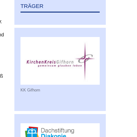
TRÄGER
.
nd
aß
KK Gifhorn